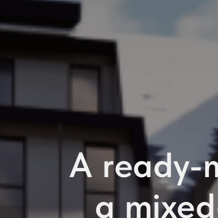
A ready-
a mixed