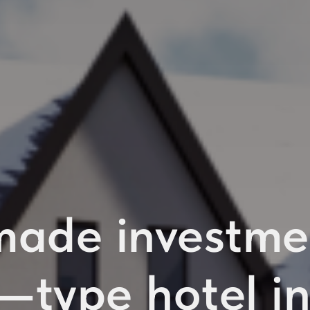
made investmen
—type hotel in