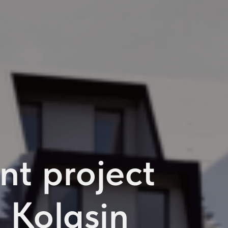
t project
 Kolasin