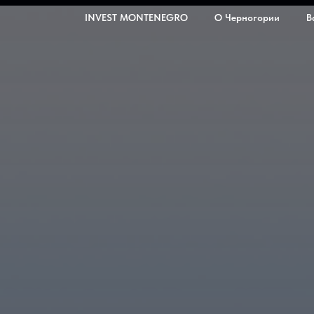
INVEST MONTENEGRO
О Черногории
В