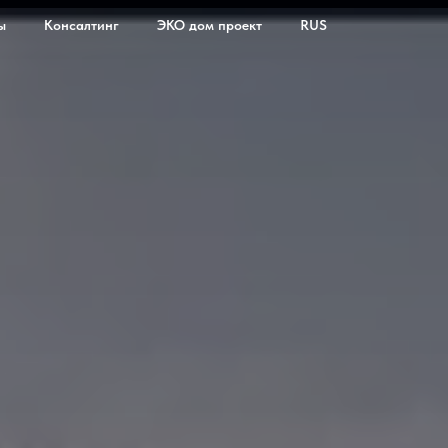
ы
Консалтинг
ЭКО дом проект
RUS