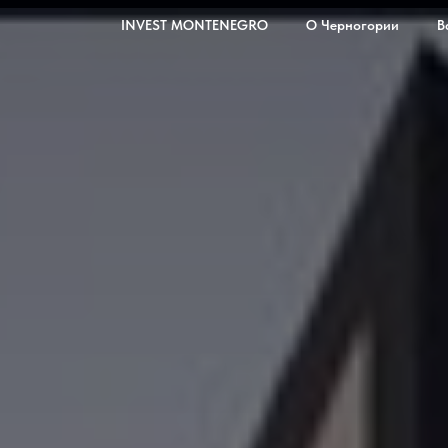
INVEST MONTENEGRO
О Черногории
В