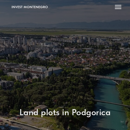
INVEST MONTENEGRO
Land plots in Podgorica