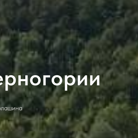
ерногории
Колашина