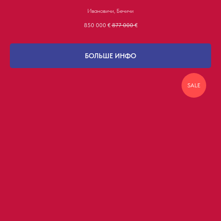
Ивановичи, Бечичи
850 000
€
877 000
€
БОЛЬШЕ ИНФО
SALE