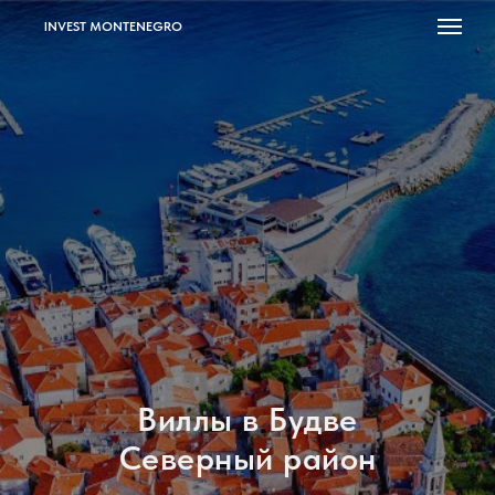
INVEST MONTENEGRO
Виллы в Будве
Северный район