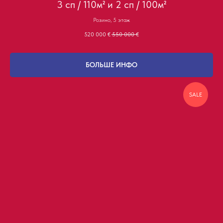
3 сп / 110м² и 2 сп / 100м²
Розино, 5 этаж
520 000
€
550 000
€
БОЛЬШЕ ИНФО
SALE