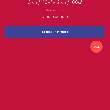
3 сп / 110м² и 2 сп / 100м²
Розино, 5 этаж
520 000
€
550 000
€
БОЛЬШЕ ИНФО
SALE