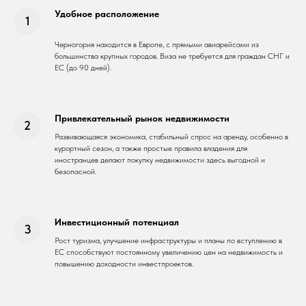
Удобное расположение
Черногория находится в Европе, с прямыми авиарейсами из
большинства крупных городов. Виза не требуется для граждан СНГ и
ЕС (до 90 дней).
Привлекательный рынок недвижимости
Развивающаяся экономика, стабильный спрос на аренду, особенно в
курортный сезон, а также простые правила владения для
иностранцев делают покупку недвижимости здесь выгодной и
безопасной.
Инвестиционный потенциал
Рост туризма, улучшение инфраструктуры и планы по вступлению в
ЕС способствуют постоянному увеличению цен на недвижимость и
повышению доходности инвестпроектов.