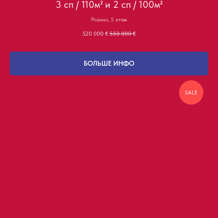
3 сп / 110м² и 2 сп / 100м²
Розино, 5 этаж
520 000
€
550 000
€
БОЛЬШЕ ИНФО
SALE