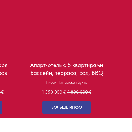
оря
Апарт-отель с 5 квартирами
ров
Бассейн, терраса, сад, BBQ
Рисан, Которская бухта
€
1 550 000
€
1 800 000
€
БОЛЬШЕ ИНФО