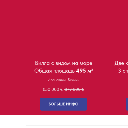
Вилла с видом на море
Две 
Общая площадь
495 м²
3 сп
Ивановичи, Бечичи
850 000
€
877 000
€
БОЛЬШЕ ИНФО