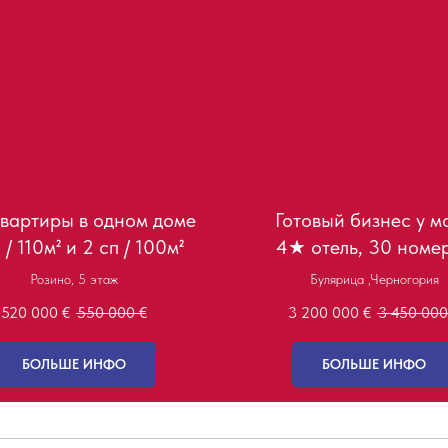
квартиры в одном доме
Готовый бизнес у м
 / 110м² и 2 сп / 100м²
4★ отель, 30 номе
Розино, 5 этаж
Булярица ,Черногория
520 000
€
550 000
€
3 200 000
€
3 450 000
БОЛЬШЕ ИНФО
БОЛЬШЕ ИНФО