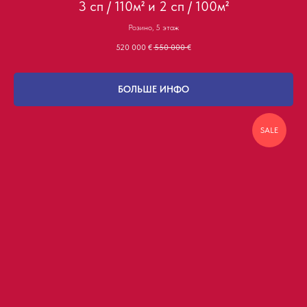
3 сп / 110м² и 2 сп / 100м²
Розино, 5 этаж
520 000
€
550 000
€
БОЛЬШЕ ИНФО
SALE