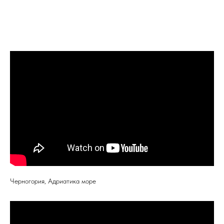
Черногория, Адриатика море