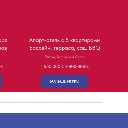
оря
Апарт-отель с 5 квартирами
ров
Бассейн, терраса, сад, BBQ
Рисан, Которская бухта
€
1 550 000
€
1 800 000
€
БОЛЬШЕ ИНФО