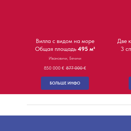
Вилла с видом на море
Две 
Общая площадь
495 м²
3 сп
Ивановичи, Бечичи
850 000
€
877 000
€
БОЛЬШЕ ИНФО