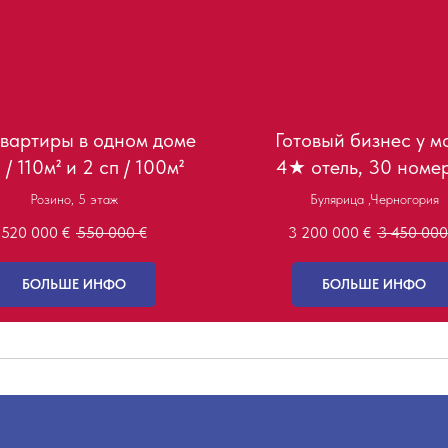
квартиры в одном доме
Готовый бизнес у м
 / 110м² и 2 сп / 100м²
4★ отель, 30 номе
Розино, 5 этаж
Булярица ,Черногория
520 000
€
550 000
€
3 200 000
€
3 450 000
БОЛЬШЕ ИНФО
БОЛЬШЕ ИНФО