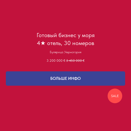
Готовый бизнес у моря
4★ отель, 30 номеров
Булярица ,Черногория
3 200 000
€
3 450 000
€
БОЛЬШЕ ИНФО
SALE