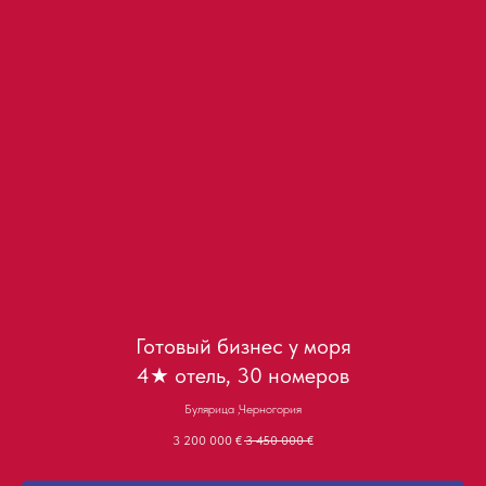
Готовый бизнес у моря
4★ отель, 30 номеров
Булярица ,Черногория
3 200 000
€
3 450 000
€