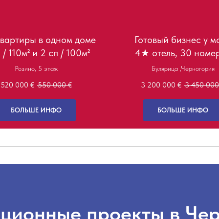
квартиры в одном доме
Готовый бизнес у м
 / 110м² и 2 сп / 100м²
4★ отель, 30 номе
Розино, 5 этаж
Булярица ,Черногория
520 000
€
550 000
€
3 200 000
€
3 450 000
БОЛЬШЕ ИНФО
БОЛЬШЕ ИНФО
ционные проекты в Че