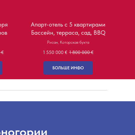
оря
Апарт-отель с 5 квартирами
ров
Бассейн, терраса, сад, BBQ
Рисан, Которская бухта
€
1 550 000
€
1 800 000
€
БОЛЬШЕ ИНФО
рногории