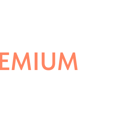
ы
Консалтинг
ЭКО дом проект
ENG
EMIUM
ТИРА / ПЕНТХАУС