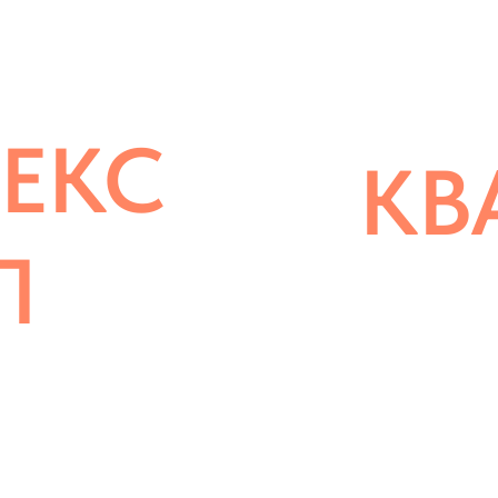
ЕКС
КВ
Л
1-