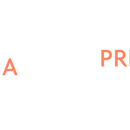
арианты инвестиций
Продажа
Аренда
Инвест проект
PR
ЛА
КВАР